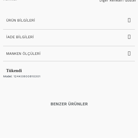
Diğer Renkleri Göster
ÜRÜN BILGILERI
İADE BILGILERI
MANKEN ÖLÇÜLERI
Tükendi
Model:
124K0800810301
BENZER ÜRÜNLER