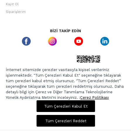
Kayıt Ol
Siparişlerim
BIZI TAKIP EDIN
ETBIS GÜVEN DAMGASI
İnternet sitemizde çerezler vasıtasıyla kişisel verileriniz
işlenmektedir. "Tüm Çerezleri Kabul Et" seçeneğine tıklayarak
tüm çerezleri kabul etmiş olursunuz. ‘’Tüm Çerezleri Reddet’’
seçeneğine tıklayarak tüm çerezleri reddetmiş olursunuz. Daha
detaylı bilgi için Çerez ve Diğer Tanımlama Teknolojilerine
Yönelik Aydınlatma Metni'ni inceleyiniz. :
Çerez Politikası
900,00 TL
3.599,00 TL
Tüm Çerezleri Kabul Et
Copyright © 2026, Berr-In.com, Tüm Hakları Saklıdır.
Sepette %20 İndirim
Tüm Çerezleri Reddet