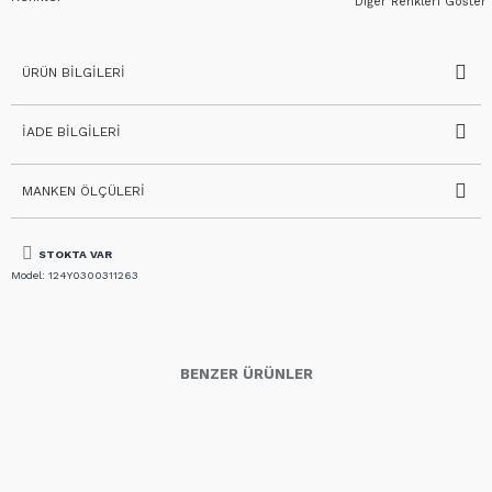
Diğer Renkleri Göster
ÜRÜN BILGILERI
İADE BILGILERI
MANKEN ÖLÇÜLERI
STOKTA VAR
Model:
124Y0300311263
BENZER ÜRÜNLER