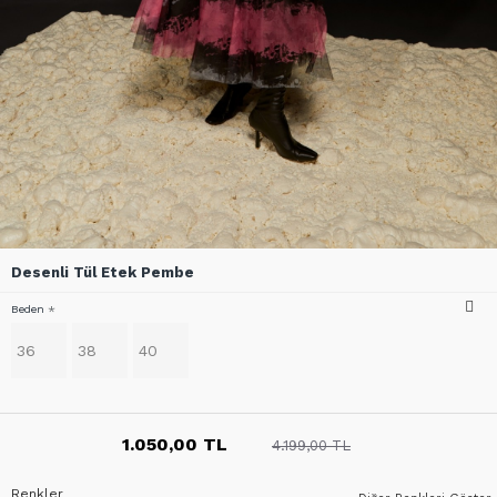
Desenli Tül Etek Pembe
Beden
36
38
40
1.050,00 TL
4.199,00 TL
Renkler