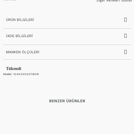
Diğer Renkleri Göster
ÜRÜN BILGILERI
İADE BILGILERI
MANKEN ÖLÇÜLERI
Tükendi
Model:
124K0300311808
BENZER ÜRÜNLER