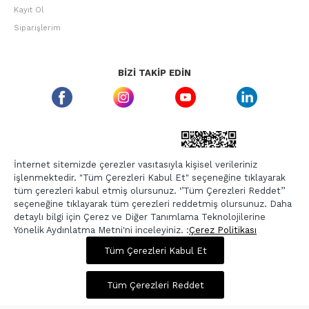
Kayıt Ol
Siparişlerim
BIZI TAKIP EDIN
ETBIS GÜVEN DAMGASI
İnternet sitemizde çerezler vasıtasıyla kişisel verileriniz
işlenmektedir. "Tüm Çerezleri Kabul Et" seçeneğine tıklayarak
tüm çerezleri kabul etmiş olursunuz. ‘’Tüm Çerezleri Reddet’’
seçeneğine tıklayarak tüm çerezleri reddetmiş olursunuz. Daha
detaylı bilgi için Çerez ve Diğer Tanımlama Teknolojilerine
Yönelik Aydınlatma Metni'ni inceleyiniz. :
Çerez Politikası
1.050,00 TL
4.199,00 TL
Tüm Çerezleri Kabul Et
Copyright © 2026, Berr-In.com, Tüm Hakları Saklıdır.
Sepette %20 İndirim
Tüm Çerezleri Reddet