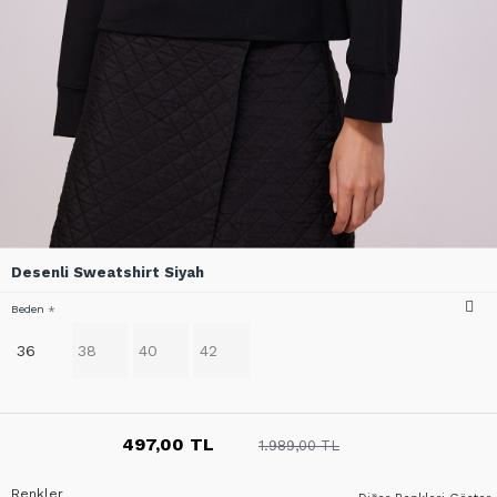
Desenli Sweatshirt Siyah
Beden
36
38
40
42
497,00 TL
1.989,00 TL
Renkler