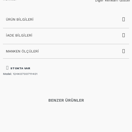
Diğer Renkleri Göster
ÜRÜN BILGILERI
İADE BILGILERI
MANKEN ÖLÇÜLERI
STOKTA VAR
Model:
124K0700711401
BENZER ÜRÜNLER