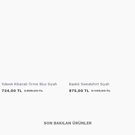
Yüksek Ribanalı Örme Bluz Siyah
Baskılı Sweatshirt Siyah
724,00 TL
875,00 TL
2.895,00 TL
3.499,00 TL
SON BAKILAN ÜRÜNLER