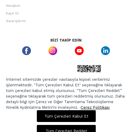
Hesabım
Kayıt Ol
Siparişlerim
BIZI TAKIP EDIN
ETBIS GÜVEN DAMGASI
İnternet sitemizde çerezler vasıtasıyla kişisel verileriniz
işlenmektedir. "Tüm Çerezleri Kabul Et" seçeneğine tıklayarak
tüm çerezleri kabul etmiş olursunuz. ‘’Tüm Çerezleri Reddet’’
seçeneğine tıklayarak tüm çerezleri reddetmiş olursunuz. Daha
detaylı bilgi için Çerez ve Diğer Tanımlama Teknolojilerine
Yönelik Aydınlatma Metni'ni inceleyiniz. :
Çerez Politikası
497,00 TL
1.989,00 TL
Tüm Çerezleri Kabul Et
Copyright © 2026, Berr-In.com, Tüm Hakları Saklıdır.
Sepette %20 İndirim
Tüm Çerezleri Reddet