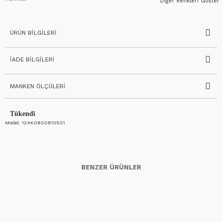
Diğer Renkleri Göster
ÜRÜN BILGILERI
İADE BILGILERI
MANKEN ÖLÇÜLERI
Tükendi
Model:
124K0800810501
BENZER ÜRÜNLER