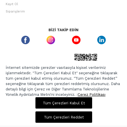
Kayıt Ol
Siparişlerim
BIZI TAKIP EDIN
ETBIS GÜVEN DAMGASI
İnternet sitemizde çerezler vasıtasıyla kişisel verileriniz
işlenmektedir. "Tüm Çerezleri Kabul Et" seçeneğine tıklayarak
tüm çerezleri kabul etmiş olursunuz. ‘’Tüm Çerezleri Reddet’’
seçeneğine tıklayarak tüm çerezleri reddetmiş olursunuz. Daha
detaylı bilgi için Çerez ve Diğer Tanımlama Teknolojilerine
Yönelik Aydınlatma Metni'ni inceleyiniz. :
Çerez Politikası
1.497,00 TL
5.989,00 TL
Tüm Çerezleri Kabul Et
Copyright © 2026, Berr-In.com, Tüm Hakları Saklıdır.
Sepette %20 İndirim
Tüm Çerezleri Reddet