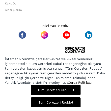
Kayıt Ol
Siparişlerim
BIZI TAKIP EDIN
ETBIS GÜVEN DAMGASI
İnternet sitemizde çerezler vasıtasıyla kişisel verileriniz
işlenmektedir. "Tüm Çerezleri Kabul Et" seçeneğine tıklayarak
tüm çerezleri kabul etmiş olursunuz. ‘’Tüm Çerezleri Reddet’’
seçeneğine tıklayarak tüm çerezleri reddetmiş olursunuz. Daha
detaylı bilgi için Çerez ve Diğer Tanımlama Teknolojilerine
Yönelik Aydınlatma Metni'ni inceleyiniz. :
Çerez Politikası
700,00 TL
2.799,00 TL
Tüm Çerezleri Kabul Et
Copyright © 2026, Berr-In.com, Tüm Hakları Saklıdır.
Sepette %20 İndirim
Tüm Çerezleri Reddet