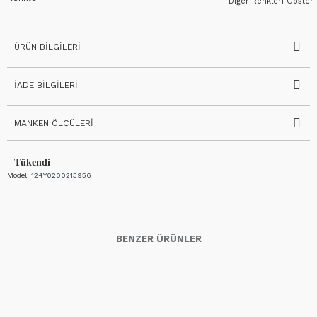
Diğer Renkleri Göster
ÜRÜN BILGILERI
İADE BILGILERI
MANKEN ÖLÇÜLERI
Tükendi
Model:
124Y0200213956
BENZER ÜRÜNLER