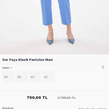
Dar Paça Klasik Pantolon Mavi
Beden
36
38
40
42
700,00 TL
2.799,00 TL
Renkler