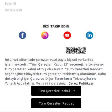
Kayıt Ol
Siparişlerim
BIZI TAKIP EDIN
ETBIS GÜVEN DAMGASI
İnternet sitemizde çerezler vasıtasıyla kişisel verileriniz
işlenmektedir. "Tüm Çerezleri Kabul Et" seçeneğine tıklayarak
tüm çerezleri kabul etmiş olursunuz. ‘’Tüm Çerezleri Reddet’’
seçeneğine tıklayarak tüm çerezleri reddetmiş olursunuz. Daha
detaylı bilgi için Çerez ve Diğer Tanımlama Teknolojilerine
Yönelik Aydınlatma Metni'ni inceleyiniz. :
Çerez Politikası
496,00 TL
1.985,00 TL
Tüm Çerezleri Kabul Et
Copyright © 2026, Berr-In.com, Tüm Hakları Saklıdır.
Sepette %20 İndirim
Tüm Çerezleri Reddet