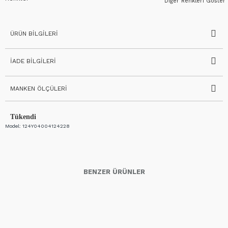
Diğer Renkleri Göster
ÜRÜN BILGILERI
İADE BILGILERI
MANKEN ÖLÇÜLERI
Tükendi
Model:
124Y04004124228
BENZER ÜRÜNLER