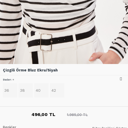
Çizgili Örme Bluz Ekru/Siyah
Beden
36
38
40
42
496,00 TL
1.985,00 TL
Renkler