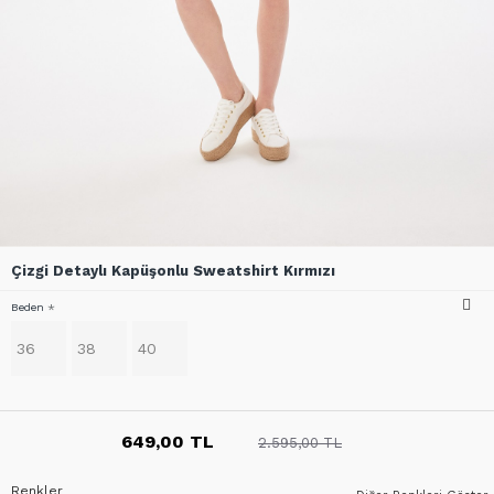
Çizgi Detaylı Kapüşonlu Sweatshirt Kırmızı
Beden
36
38
40
649,00 TL
2.595,00 TL
Renkler