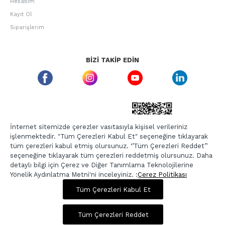
Hesabım
Kayıt Ol
Siparişlerim
BIZI TAKIP EDIN
ETBIS GÜVEN DAMGASI
İnternet sitemizde çerezler vasıtasıyla kişisel verileriniz
işlenmektedir. "Tüm Çerezleri Kabul Et" seçeneğine tıklayarak
tüm çerezleri kabul etmiş olursunuz. ‘’Tüm Çerezleri Reddet’’
seçeneğine tıklayarak tüm çerezleri reddetmiş olursunuz. Daha
detaylı bilgi için Çerez ve Diğer Tanımlama Teknolojilerine
Yönelik Aydınlatma Metni'ni inceleyiniz. :
Çerez Politikası
649,00 TL
2.595,00 TL
Tüm Çerezleri Kabul Et
Copyright © 2026, Berr-In.com, Tüm Hakları Saklıdır.
Sepette %20 İndirim
Tüm Çerezleri Reddet