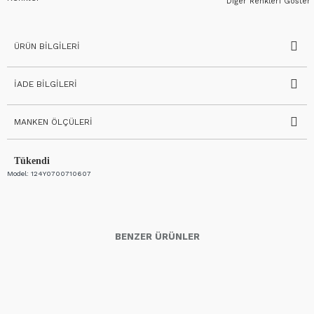
Diğer Renkleri Göster
ÜRÜN BILGILERI
İADE BILGILERI
MANKEN ÖLÇÜLERI
Tükendi
Model:
124Y0700710607
BENZER ÜRÜNLER