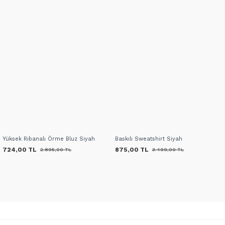
Yüksek Ribanalı Örme Bluz Siyah
Baskılı Sweatshirt Siyah
724,00 TL
875,00 TL
2.895,00 TL
3.499,00 TL