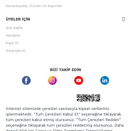
Kampanyalar, Ürünler ve Kuponlar
ÜYELER IÇIN
Ana Sayfa
Hesabım
Kayıt Ol
Siparişlerim
BIZI TAKIP EDIN
ETBIS GÜVEN DAMGASI
İnternet sitemizde çerezler vasıtasıyla kişisel verileriniz
işlenmektedir. "Tüm Çerezleri Kabul Et" seçeneğine tıklayarak
tüm çerezleri kabul etmiş olursunuz. ‘’Tüm Çerezleri Reddet’’
seçeneğine tıklayarak tüm çerezleri reddetmiş olursunuz. Daha
detaylı bilgi için Çerez ve Diğer Tanımlama Teknolojilerine