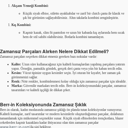
Akşam Yemeği Kombini:
Küçük siyah elbise, stiletto ayakkabılar ve zarif bir clutch çanta ile klasik ve
şık bir görünüm sağlayabilirsiniz. Altın takılarla kombini zenginleştirin.
Kış Kombini:
Kaşmir kazak, slim fit pantolon ve uzun bir kabanla kış aylarında hem sıcak
hem de stil sahibi olabilirsiniz. Botlarla kombini tamamlayın.
Zamansız Parçaları Alırken Nelere Dikkat Edilmeli?
Zamansız parçaları seçerken dikkat etmeniz gereken bazı noktalar vardır:
Kalite:
Uzun süre kullanacağınız için kaliteli kumaşlardan yapılmış parçalara yatırım
yapın. Örneğin, pamuklu gömlek, gerçek deri çanta veya yün bir kaban tercih edin.
Kesim:
Vücut tipinize uygun kesimler seçin. İyi oturan bir kıyafet, her zaman şık
görünmenizi sağlar.
Renk:
Nötr renkler, kombinlenmesi kolay olduğu için zamansız parçalar için idealdir.
Marka:
Güvenilir markaları tercih edin. Berr-in koleksiyonundaki parçalar, zamansız
tasarımları ve kaliteli işçiliği ile dikkat çeker.
Berr-in Koleksiyonunda Zamansız Şıklık
Berr-in olarak, kadın modasında zamansız şıklığı ön planda tutan koleksiyonlar sunuyoruz.
Kaliteli kumaşlar, zarif tasarımlar ve modern kesimlerle oluşturduğumuz parçalar, dolabınızı
tamamlamak için mükemmel seçenekler sunar. Küçük siyah elbiselerden trençkotlara, blazer
ceketlerden kaşmir kazaklara kadar ihtiyacınız olan tüm zamansız parçalar
www.berr-in.com
'da sizi bekliyor.