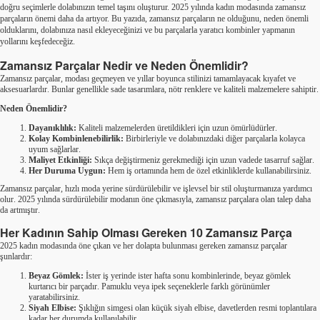
doğru seçimlerle dolabınızın temel taşını oluşturur. 2025 yılında kadın modasında zamansız
parçaların önemi daha da artıyor. Bu yazıda, zamansız parçaların ne olduğunu, neden önemli
olduklarını, dolabınıza nasıl ekleyeceğinizi ve bu parçalarla yaratıcı kombinler yapmanın
yollarını keşfedeceğiz.
Zamansız Parçalar Nedir ve Neden Önemlidir?
Zamansız parçalar, modası geçmeyen ve yıllar boyunca stilinizi tamamlayacak kıyafet ve
aksesuarlardır. Bunlar genellikle sade tasarımlara, nötr renklere ve kaliteli malzemelere sahiptir.
Neden Önemlidir?
Dayanıklılık:
Kaliteli malzemelerden üretildikleri için uzun ömürlüdürler.
Kolay Kombinlenebilirlik:
Birbirleriyle ve dolabınızdaki diğer parçalarla kolayca
uyum sağlarlar.
Maliyet Etkinliği:
Sıkça değiştirmeniz gerekmediği için uzun vadede tasarruf sağlar.
Her Duruma Uygun:
Hem iş ortamında hem de özel etkinliklerde kullanabilirsiniz.
Zamansız parçalar, hızlı moda yerine sürdürülebilir ve işlevsel bir stil oluşturmanıza yardımcı
olur. 2025 yılında sürdürülebilir modanın öne çıkmasıyla, zamansız parçalara olan talep daha
da artmıştır.
Her Kadının Sahip Olması Gereken 10 Zamansız Parça
2025 kadın modasında öne çıkan ve her dolapta bulunması gereken zamansız parçalar
şunlardır:
Beyaz Gömlek:
İster iş yerinde ister hafta sonu kombinlerinde, beyaz gömlek
kurtarıcı bir parçadır. Pamuklu veya ipek seçeneklerle farklı görünümler
yaratabilirsiniz.
Siyah Elbise:
Şıklığın simgesi olan küçük siyah elbise, davetlerden resmi toplantılara
kadar her durumda kullanılabilir.