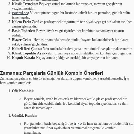
Klasik Trençkot:
Bej veya camel tonlarında bir trençkot, mevsim geçişlerinin
vazgeçilmezidir.
Pantolon
:
Vücut tipinize uygun bir kesimde kaliteli bir kot pantolon, günlük stilin
temel taşıdır.
Kalem Etek:
Zarif ve profesyonel bir görünüm için siyah veya gri bir kalem etek her
zaman işlevseldir.
Basic Tişörtler:
Beyaz, siyah ve gri tişörtler, her kombinin tamamlayıcı unsuru
olabilir.
Blazer Ceket:
Hem iş ortamında hem de günlük hayatta kullanılabilecek bir blazer
ceket, stilinizi güçlendirir.
Kaliteli Deri Çanta:
Nötr tonlarda bir deri çanta, uzun ömürlü ve şık bir aksesuardır.
Klasik Topuklu Ayakkabı:
Siyah veya nude bir stiletto, her kombin için uygundur.
Kaşmir Kazak:
Kış aylarında şıklığı ve sıcaklığı bir araya getiren bir parça.
Zamansız Parçalarla Günlük Kombin Önerileri
Zamansız parçaların en büyük avantajı, her duruma uygun kombinler yaratabilmenizdir. İşte
bazı kombin önerileri:
Ofis Kombini:
Beyaz gömlek, siyah kalem etek ve blazer ceket ile şık ve profesyonel bir
görünüm elde edebilirsiniz. Bu kombini siyah topuklu ayakkabılar ve deri
çanta ile tamamlayın.
Günlük Kombin:
Kot pantolon, basic beyaz tişört ve
triko
ile hem rahat hem de modern bir stil
yaratabilirsiniz. Spor ayakkabılar ve minimal bir çanta ile kombini
tamamlayın.