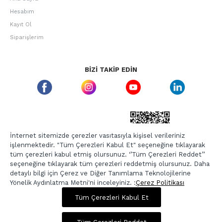
Hesabım
Kayıt Ol
Siparişlerim
BIZI TAKIP EDIN
ETBIS GÜVEN DAMGASI
İnternet sitemizde çerezler vasıtasıyla kişisel verileriniz
işlenmektedir. "Tüm Çerezleri Kabul Et" seçeneğine tıklayarak
tüm çerezleri kabul etmiş olursunuz. ‘’Tüm Çerezleri Reddet’’
seçeneğine tıklayarak tüm çerezleri reddetmiş olursunuz. Daha
detaylı bilgi için Çerez ve Diğer Tanımlama Teknolojilerine
Yönelik Aydınlatma Metni'ni inceleyiniz. :
Çerez Politikası
Tüm Çerezleri Kabul Et
3.989,00 TL
Sepette %20 İndirim
Copyright © 2026, Berr-In.com, Tüm Hakları Saklıdır.