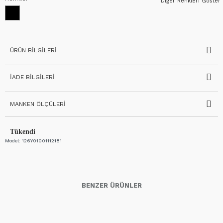
Diğer Renkleri Göster
ÜRÜN BILGILERI
İADE BILGILERI
MANKEN ÖLÇÜLERI
Tükendi
Model:
126Y01001112181
BENZER ÜRÜNLER