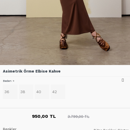
Asimetrik Örme Elbise Kahve
Beden
36
38
40
42
950,00 TL
3.799,00 TL
Renkler