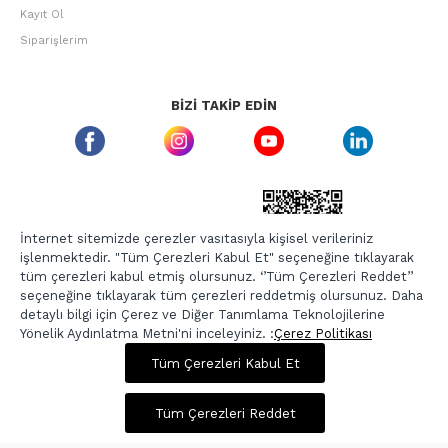
Kayıt Ol
Siparişlerim
BIZI TAKIP EDIN
ETBIS GÜVEN DAMGASI
İnternet sitemizde çerezler vasıtasıyla kişisel verileriniz
işlenmektedir. "Tüm Çerezleri Kabul Et" seçeneğine tıklayarak
tüm çerezleri kabul etmiş olursunuz. ‘’Tüm Çerezleri Reddet’’
seçeneğine tıklayarak tüm çerezleri reddetmiş olursunuz. Daha
detaylı bilgi için Çerez ve Diğer Tanımlama Teknolojilerine
Yönelik Aydınlatma Metni'ni inceleyiniz. :
Çerez Politikası
950,00 TL
3.799,00 TL
Tüm Çerezleri Kabul Et
Copyright © 2026, Berr-In.com, Tüm Hakları Saklıdır.
Sepette %20 İndirim
Tüm Çerezleri Reddet