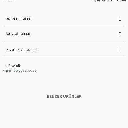
Diğer Renkleri Göster
ÜRÜN BILGILERI
İADE BILGILERI
MANKEN ÖLÇÜLERI
Tükendi
Model:
125Y0500513239
BENZER ÜRÜNLER