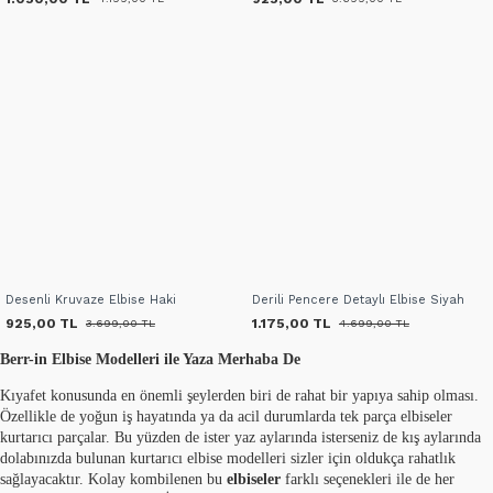
Desenli Kruvaze Elbise Haki
Derili Pencere Detaylı Elbise Siyah
925,00 TL
1.175,00 TL
3.699,00 TL
4.699,00 TL
Berr-in Elbise Modelleri ile Yaza Merhaba De
Kıyafet konusunda en önemli şeylerden biri de rahat bir yapıya sahip olması.
Özellikle de yoğun iş hayatında ya da acil durumlarda tek parça elbiseler
kurtarıcı parçalar. Bu yüzden de ister yaz aylarında isterseniz de kış aylarında
dolabınızda bulunan kurtarıcı elbise modelleri sizler için oldukça rahatlık
sağlayacaktır. Kolay kombilenen bu
elbiseler
farklı seçenekleri ile de her