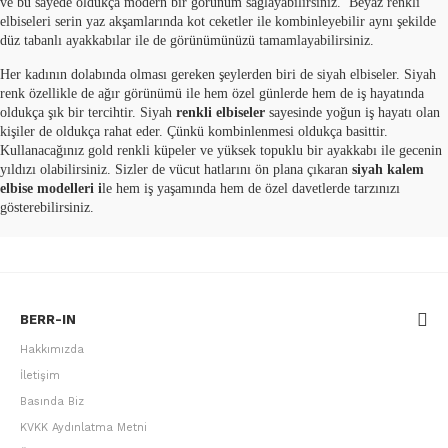
ve bu sayede oldukça modern bir görünüm sağlayabilirsiniz.
Beyaz renkli
elbiseleri serin yaz akşamlarında kot ceketler ile kombinleyebilir aynı şekilde
düz tabanlı ayakkabılar ile de görünümünüzü tamamlayabilirsiniz.
Her kadının dolabında olması gereken şeylerden biri de siyah elbiseler. Siyah
renk özellikle de ağır görünümü ile hem özel günlerde hem de iş hayatında
oldukça şık bir tercihtir. Siyah
renkli elbiseler
sayesinde yoğun iş hayatı olan
kişiler de oldukça rahat eder. Çünkü kombinlenmesi oldukça basittir.
Kullanacağınız gold renkli küpeler ve yüksek topuklu bir ayakkabı ile gecenin
yıldızı olabilirsiniz. Sizler de
vücut hatlarını ön plana çıkaran
siyah kalem
elbise modelleri i
le hem iş yaşamında hem de özel davetlerde tarzınızı
gösterebilirsiniz.
BERR-IN
Hakkımızda
İletişim
Basında Biz
KVKK Aydınlatma Metni