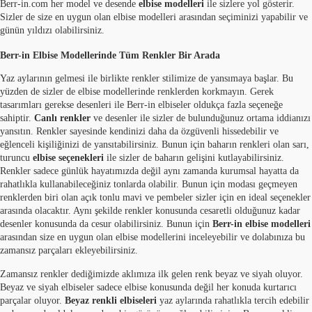
Berr-in.com her model ve desende
elbise modelleri
ile sizlere yol gösterir.
Sizler de size en uygun olan elbise modelleri arasından seçiminizi yapabilir ve
günün yıldızı olabilirsiniz.
Berr-in Elbise Modellerinde Tüm Renkler Bir Arada
Yaz aylarının gelmesi ile birlikte renkler stilimize de yansımaya başlar. Bu
yüzden de sizler de elbise modellerinde renklerden korkmayın. Gerek
tasarımları gerekse desenleri ile Berr-in elbiseler oldukça fazla seçeneğe
sahiptir.
Canlı renkler
ve desenler ile sizler de bulunduğunuz ortama iddianızı
yansıtın. Renkler sayesinde kendinizi daha da özgüvenli hissedebilir ve
eğlenceli kişiliğinizi de yansıtabilirsiniz. Bunun için baharın renkleri olan sarı,
turuncu
elbise seçenekleri
ile sizler de baharın gelişini kutlayabilirsiniz.
Renkler sadece günlük hayatımızda değil aynı zamanda kurumsal hayatta da
rahatlıkla kullanabileceğiniz tonlarda olabilir. Bunun için modası geçmeyen
renklerden biri olan açık tonlu mavi ve pembeler sizler için en ideal seçenekler
arasında olacaktır. Aynı şekilde renkler konusunda cesaretli olduğunuz kadar
desenler konusunda da cesur olabilirsiniz. Bunun için
Berr-in elbise modelleri
arasından size en uygun olan elbise modellerini inceleyebilir ve dolabınıza bu
zamansız parçaları ekleyebilirsiniz.
Zamansız renkler dediğimizde aklımıza ilk gelen renk beyaz ve siyah oluyor.
Beyaz ve siyah elbiseler sadece elbise konusunda değil her konuda kurtarıcı
parçalar oluyor.
Beyaz renkli elbiseleri
yaz aylarında rahatlıkla tercih edebilir