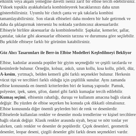
etkinlik veya akşam yemeğine davetli iseniz zarif bir elbise tercih edebilirsiniz.
Yüksek topuklu ayakkabılarla kombinleyerek bacaklarınızı daha uzun
gösterebilirsiniz. Uyumlu bir clutch çanta ve şık takılarla kombini
tamamlayabilirsiniz. Son olarak elbiseleri daha modern bir hale getirmek ve
daha da şıklaştırmak isterseniz bu noktada yardımcınız aksesuarlardır.
Elbiseyle birlikte aksesuarlar da kombinlenebilir. Şapkalar, kemerler, şallar,
çantalar, takılar gibi aksesuarlar elbisenin tarzına ve durumuna göre seçilebilir.
Bu şekilde elbiseye farklı bir görünüm katabilirsiniz.
Göz Alıcı Tasarımları ile Berr-in Elbise Modelleri Keşfedilmeyi Bekliyor
Elbise, kadınlar arasında popüler bir giyim seçeneğidir ve çeşitli tarzlarda ve
kesimlerde bulunur. Örneğin, kolsuz, askılı, uzun kollu, kısa kollu, pileli, düz,
A-kesim
, yırtmaçlı, belden kemerli gibi farklı seçenekler bulunur. Herkesin
vücut tipi ve tercihleri farklı olduğu için çeşitlilik sunulur. Aynı zamanda
elbise konusunda en önemli kriterlerden biri de kumaş yapısıdır. Pamuk,
polyester, ipek, saten, şifon, dantel gibi farklı kumaşlar tercih edilebilir.
Kumaş seçimi
, elbisenin rahatlığı, duruşu ve kullanım amacına bağlı olarak
değişir. Bu yüzden de elbise seçerken bu konuda çok dikkatli olmalısınız.
Elbise konusunda diğer önemli şeylerden biri de renk ve desenlerdir.
Elbiselerde kullanılan renkler ve desenler moda trendlerine ve kişisel tercihlere
bağlı olarak değişir. Klasik renkler arasında siyah, beyaz ve nötr tonlar yer
alırken, canlı renkler ve desenler de popülerdir. Çiçek desenleri, geometrik
desenler, leopar deseni, çizgili desenler gibi farklı desen seçenekleri vardır.