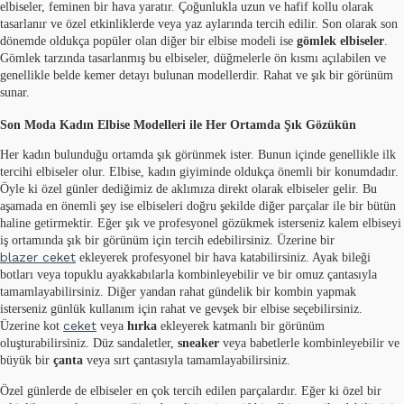
elbiseler, feminen bir hava yaratır. Çoğunlukla uzun ve hafif kollu olarak
tasarlanır ve özel etkinliklerde veya yaz aylarında tercih edilir. Son olarak son
dönemde oldukça popüler olan diğer bir elbise modeli ise
gömlek elbiseler
.
Gömlek tarzında tasarlanmış bu elbiseler, düğmelerle ön kısmı açılabilen ve
genellikle belde kemer detayı bulunan modellerdir. Rahat ve şık bir görünüm
sunar.
Son Moda Kadın Elbise Modelleri ile Her Ortamda Şık Gözükün
Her kadın bulunduğu ortamda şık görünmek ister. Bunun içinde genellikle ilk
tercihi elbiseler olur. Elbise, kadın giyiminde oldukça önemli bir konumdadır.
Öyle ki özel günler dediğimiz de aklımıza direkt olarak elbiseler gelir. Bu
aşamada en önemli şey ise elbiseleri doğru şekilde diğer parçalar ile bir bütün
haline getirmektir. Eğer şık ve profesyonel gözükmek isterseniz kalem elbiseyi
iş ortamında şık bir görünüm için tercih edebilirsiniz. Üzerine bir
blazer ceket
ekleyerek profesyonel bir hava katabilirsiniz. Ayak bileği
botları veya topuklu ayakkabılarla kombinleyebilir ve bir omuz çantasıyla
tamamlayabilirsiniz. Diğer yandan rahat gündelik bir kombin yapmak
isterseniz günlük kullanım için rahat ve gevşek bir elbise seçebilirsiniz.
ceket
Üzerine kot
veya
hırka
ekleyerek katmanlı bir görünüm
oluşturabilirsiniz. Düz sandaletler,
sneaker
veya babetlerle kombinleyebilir ve
büyük bir
çanta
veya sırt çantasıyla tamamlayabilirsiniz.
Özel günlerde de elbiseler en çok tercih edilen parçalardır. Eğer ki özel bir