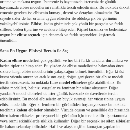
ortama ve mekana uygun. İsterseniz iş hayatınızda isterseniz de günlük
hayatınızda elbise modellerini rahatlıkla tercih edebilirsiniz. Bu noktada dikkat
etmeniz gereken ise elbisenin kumaşı, deseni ve detayları olmaktadır. Bu
sayede sizler de her ortama uygun elbiseler ile oldukça şık bir görünüm
yakalayabilirsiniz.
Elbise
, kadın giyiminde çok yönlü bir parçadır ve farklı
stillere, beden tiplerine ve zevklere hitap eder. Kişisel tarzınıza ve bedeninize
uygun bir
elbise seçmek
için denemek ve farklı seçenekleri keşfetmek
önemlidir.
Sana En Uygun Elbiseyi Berr-in ile Seç
Kadın elbise modelleri
çok çeşitlidir ve her biri farklı tarzlara, durumlara ve
beden tiplerine hitap eder. Bu yüzden de elbise modellerine bakmadan önce
sizlere hangi elbise modellerinin yakışacağını bilmek önemlidir. Eğer ki üst
kısmı vücuda oturan ve etek kısmı aşağı doğru genişleyen bir elbise modeli
tercih edecekseniz bu noktada
flare model elbiselere
göz atabilirsiniz. Bu
elbise modelleri, belinizi vurgular ve feminen bir siluet oluşturur. Diğer
yandan A model elbiseleri de ister günlük isterseniz de davetlerde tercih
edebilirsiniz. Bu model elbiselerin en büyük avantajı her vücut tipine uygun
elbise modelidir. Eğer ki feminen bir görüntüden hoşlanıyorsanız bu noktada
tercihiniz
kalem elbiseler
olmalıdır. Vücuda oturan ve genellikle diz hizasında
biten kalem elbiseler, profesyonel bir görünüm için tercih edilir. İş ortamında
veya resmi etkinliklerde sıklıkla kullanılır. Diğer bir seçenek ise
şifon elbiseler
ile baharı selamlayabilirsiniz. Hafif ve akışkan şifon kumaştan yapılan bu