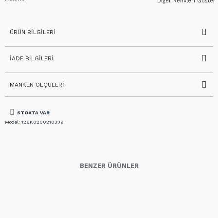
Diğer Renkleri Göster
ÜRÜN BILGILERI
İADE BILGILERI
MANKEN ÖLÇÜLERI
STOKTA VAR
Model:
126K0200210339
BENZER ÜRÜNLER