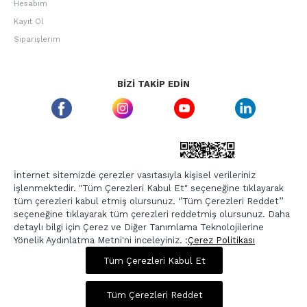
Hesabım
Kayıt Ol
Siparişlerim
BIZI TAKIP EDIN
ETBIS GÜVEN DAMGASI
İnternet sitemizde çerezler vasıtasıyla kişisel verileriniz
işlenmektedir. "Tüm Çerezleri Kabul Et" seçeneğine tıklayarak
tüm çerezleri kabul etmiş olursunuz. ‘’Tüm Çerezleri Reddet’’
seçeneğine tıklayarak tüm çerezleri reddetmiş olursunuz. Daha
detaylı bilgi için Çerez ve Diğer Tanımlama Teknolojilerine
Yönelik Aydınlatma Metni'ni inceleyiniz. :
Çerez Politikası
2.819,00 TL
4.699,00 TL
Tüm Çerezleri Kabul Et
Copyright © 2026, Berr-In.com, Tüm Hakları Saklıdır.
Sepette %20 İndirim
Tüm Çerezleri Reddet